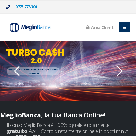
0775.278.300
Area Clienti
TURBO CA$H
2.0
Per i nuovi clienti il 3,00% annuo per i primi
sei mesi
Se sei già cliente, valorizzi la nuova liquidità con il tasso
attivo del 3,00%
MeglioBanca,
la tua Banca Online!
Il conto MeglioBanca è 100% digitale e totalmente
gratuito
. Apri il Conto direttamente online e in pochi minuti