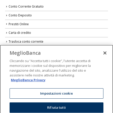
Conto Corrente Gratuito
Conto Deposito
Prestiti Online
Carta di credito
Trasloca conto corrente
Sicurezza
MeglioBanca
Educazione Finanziaria
Cliccando su “Accetta tutti i cookie”, l'utente accetta di
memorizzare i cookie sul dispositivo per migliorare la
navigazione del sito, analizzare l'utilizzo del sito e
assistere nelle nostre attività di marketing.
MeglioBanca Privacy
Impostazioni cookie
Rifiuta tutti
© 2026 MeglioBanca - Marchio di Banca Popolare del Frusinate | P.IVA