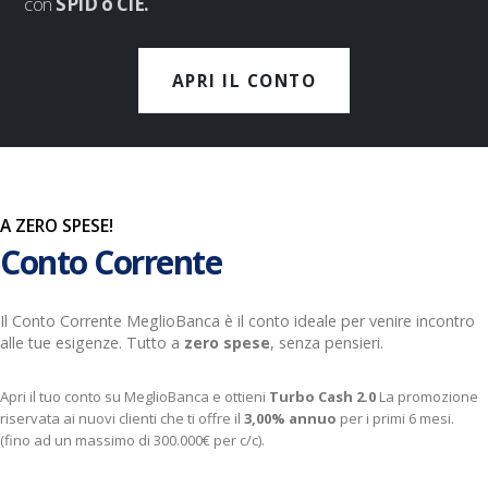
con
SPID o CIE.
APRI IL CONTO
A ZERO SPESE!
Conto Corrente
Il Conto Corrente MeglioBanca è il conto ideale per venire incontro
alle tue esigenze. Tutto a
zero spese
, senza pensieri.
Apri il tuo conto su MeglioBanca e ottieni
Turbo Cash 2.0
La promozione
riservata ai nuovi clienti che ti offre il
3,00% annuo
per i primi 6 mesi.
(fino ad un massimo di 300.000€ per c/c).