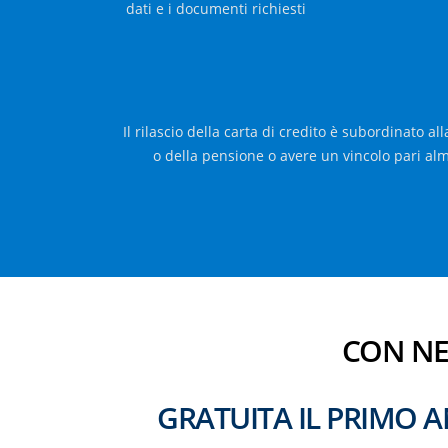
dati e i documenti richiesti
Il rilascio della carta di credito è subordinato a
o della pensione o avere un vincolo pari alm
CON NEX
GRATUITA IL PRIMO A