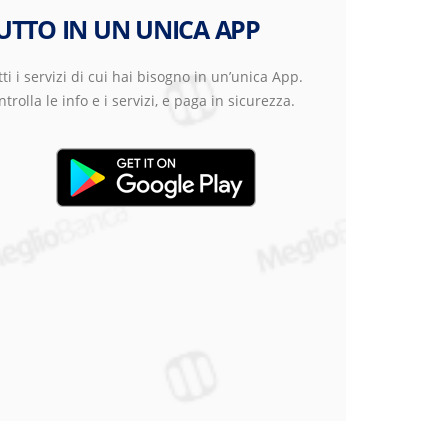
UTTO IN UN UNICA APP
ti i servizi di cui hai bisogno in un’unica App.
trolla le info e i servizi, e paga in sicurezza.