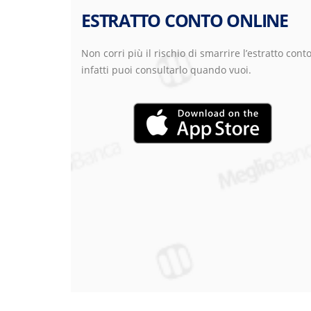
ESTRATTO CONTO ONLINE
Non corri più il rischio di smarrire l’estratto conto
infatti puoi consultarlo quando vuoi.