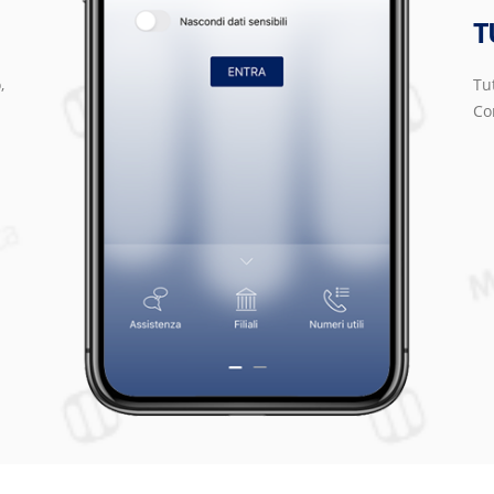
T
,
Tut
Con