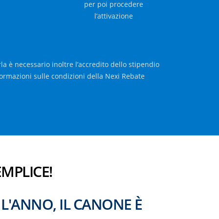
per poi procedere
l’attivazione
la è necessario inoltre l’accredito dello stipendio
formazioni sulle condizioni della Nexi Rebate
EMPLICE!
 L'ANNO, IL CANONE È