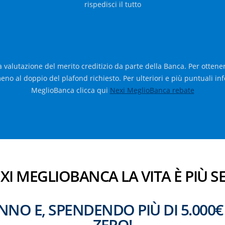
rispedisci il tutto
lla valutazione del merito creditizio da parte della Banca. Per ottener
eno al doppio del plafond richiesto. Per ulteriori e più puntuali in
MeglioBanca clicca qui
Nexi MeglioBanca rebate
I MEGLIOBANCA LA VITA È PIÙ S
NNO E, SPENDENDO PIÙ DI 5.000€
ZERO!